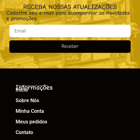
RECEBA NOSSAS ATUALIZAÇÕES
Cadastre seu e-mail para acompanhar as novidades
e promoções.
Receber
Informações
Início
Sobre Nós
Minha Conta
Meus pedidos
Contato