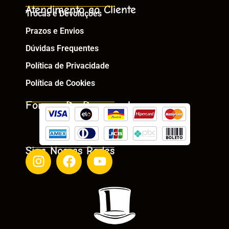
Atendimento ao Cliente
Trocas e Devoluções
Prazos e Envios
Dúvidas Frequentes
Política de Privacidade
Política de Cookies
Formas De Pagamento
Siga Nossas Redes