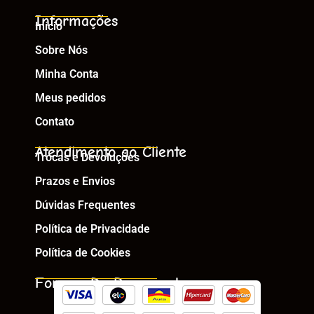
Informações
Início
Sobre Nós
Minha Conta
Meus pedidos
Contato
Atendimento ao Cliente
Trocas e Devoluções
Prazos e Envios
Dúvidas Frequentes
Política de Privacidade
Política de Cookies
Formas De Pagamento