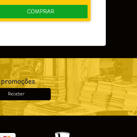
COMPRAR
 promoções.
Receber
o