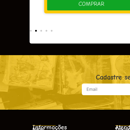
R
COMPRAR
Cadastre s
Informações
Atend
Início
Trocas