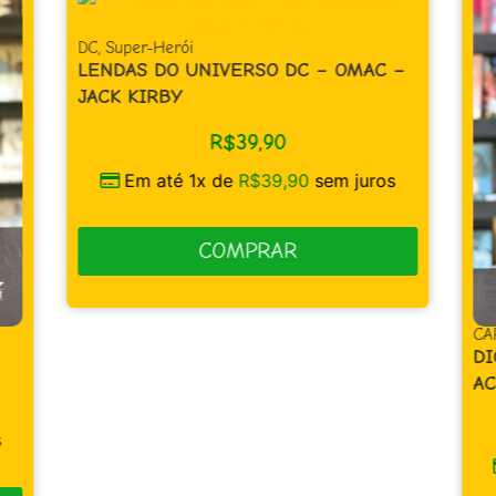
DC
,
Super-Herói
LENDAS DO UNIVERSO DC – OMAC –
JACK KIRBY
R$
39,90
Em até 1x de
R$
39,90
sem juros
COMPRAR
CA
DI
AC
s