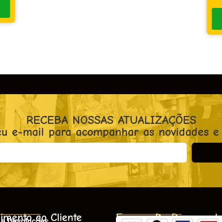
RECEBA NOSSAS ATUALIZAÇÕES
eu e-mail para acompanhar as novidades e
imento ao Cliente
Formas De Pagament
 e Devoluções