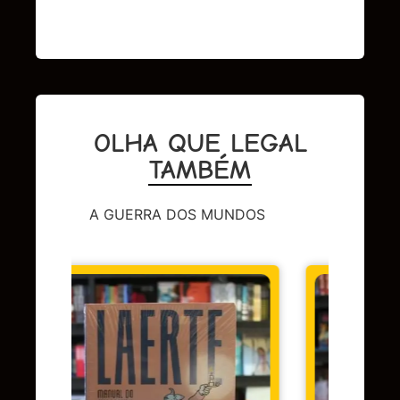
OLHA QUE LEGAL
TAMBÉM
A GUERRA DOS MUNDOS
DC
,
Su
LEND
OMAC