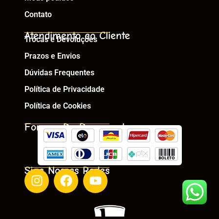
Contato
Atendimento ao Cliente
Trocas e Devoluções
Prazos e Envios
Dúvidas Frequentes
Política de Privacidade
Política de Cookies
Formas De Pagamento
Siga Nossas Redes