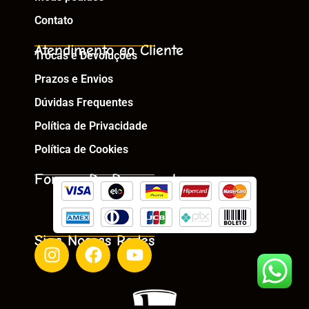
Contato
Atendimento ao Cliente
Trocas e Devoluções
Prazos e Envios
Dúvidas Frequentes
Política de Privacidade
Política de Cookies
Formas De Pagamento
Siga Nossas Redes