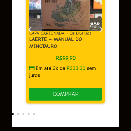
DA
,
HQs Diversas
CAPA DURA
,
HQs Diversas
ANUAL DO
BERLIM
R$
149,90
$
99,90
Em até 3x de
R$
49,97
sem
 de
R$
33,30
sem
juros
COMPRAR
OMPRAR