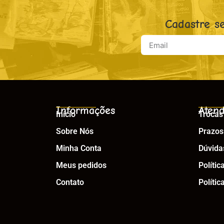
Cadastre s
Informações
Atend
Início
Trocas
Sobre Nós
Prazos
Minha Conta
Dúvida
Meus pedidos
Polític
Contato
Polític