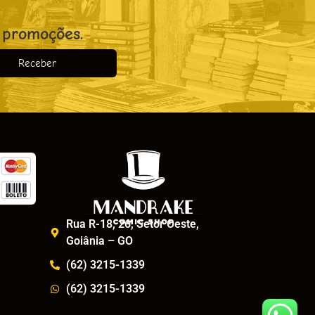
 promoções.
Receber
o
Rua R-18, 26, Setor Oeste,
Goiânia – GO
(62) 3215-1339
(62) 3215-1339