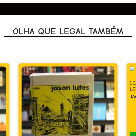
OLHA QUE LEGAL TAMBÉM
DC
,
Super-Herói
LENDAS DO UNIVERSO DC – OMAC –
JACK KIRBY
R$
39,90
Em até 1x de
R$
39,90
sem juros