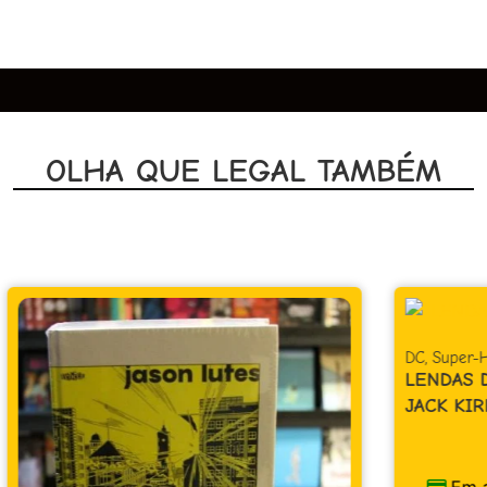
OLHA QUE LEGAL TAMBÉM
DC
,
Super-Herói
LENDAS DO UNIVERSO DC – OMAC –
JACK KIRBY
R$
39,90
Em até 1x de
R$
39,90
sem juros