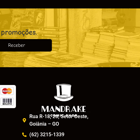
 promoções.
Receber
o
Rua R-18, 26, Setor Oeste,
Goiânia – GO
(62) 3215-1339