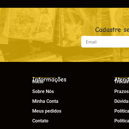
Cadastre s
Informações
Atend
Início
Trocas
Sobre Nós
Prazos
Minha Conta
Dúvida
Meus pedidos
Polític
Contato
Polític