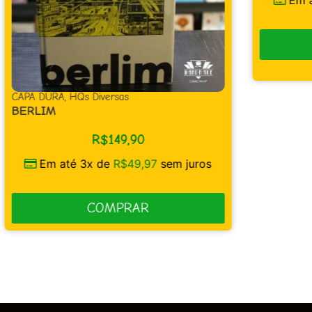
COMPRAR
CA
DI
AC
s