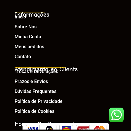
Informações
Início
Sobre Nós
Minha Conta
Meus pedidos
Contato
Atendimento ao Cliente
Trocas e Devoluções
Prazos e Envios
Dúvidas Frequentes
Política de Privacidade
Política de Cookies
Formas De Pagamento